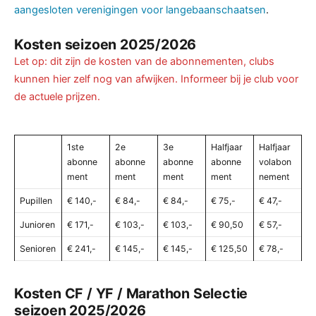
aangesloten verenigingen voor langebaanschaatsen
.
Kosten seizoen 2025/2026
Let op: dit zijn de kosten van de abonnementen, clubs
kunnen hier zelf nog van afwijken. Informeer bij je club voor
de actuele prijzen.
1ste
2e
3e
Halfjaar
Halfjaar
abonne
abonne
abonne
abonne
volabon
ment
ment
ment
ment
nement
Pupillen
€ 140,-
€ 84,-
€ 84,-
€ 75,-
€ 47,-
Junioren
€ 171,-
€ 103,-
€ 103,-
€ 90,50
€ 57,-
Senioren
€ 241,-
€ 145,-
€ 145,-
€ 125,50
€ 78,-
Kosten CF / YF / Marathon Selectie
seizoen 2025/2026